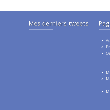
Mes derniers tweets
Pag
Ac
Pr
Qu
Mo
Me
Me