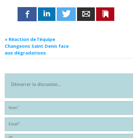
Twitter
Adresse mail
Marque-pa
Linkedin
Facebook
«
Réaction de l’équipe
Changeons Saint Denis face
aux dégradations